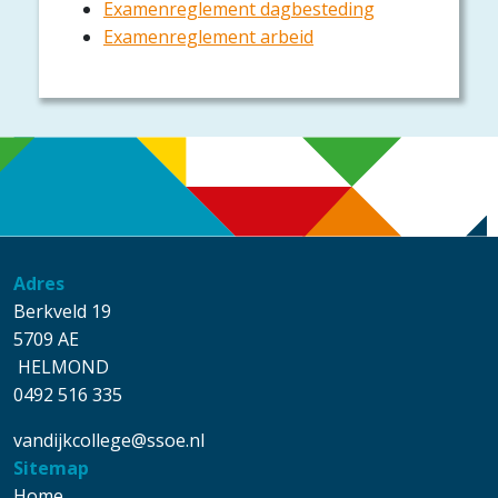
Examenreglement dagbesteding
Examenreglement arbeid
Adres
Berkveld 19
5709 AE
HELMOND
0492 516 335
vandijkcollege@ssoe.nl
Sitemap
Home