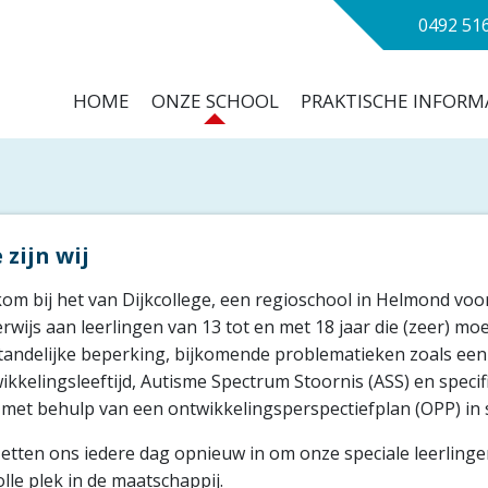
Zoeken
0492 51
Main navigation
HOME
ONZE SCHOOL
PRAKTISCHE INFORM
 zijn wij
om bij het van Dijkcollege, een regioschool in Helmond voor
rwijs aan leerlingen van 13 tot en met 18 jaar die (zeer) moei
tandelijke beperking, bijkomende problematieken zoals een
ikkelingsleeftijd, Autisme Spectrum Stoornis (ASS) en spec
 met behulp van een ontwikkelingsperspectiefplan (OPP) i
etten ons iedere dag opnieuw in om onze speciale leerling
olle plek in de maatschappij.