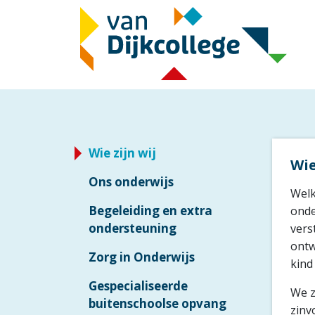
Overslaan en naar de inhoud gaan
Main navigation
Wie zijn wij
Wie
Ons onderwijs
Welk
Begeleiding en extra
onde
ondersteuning
vers
ontw
Zorg in Onderwijs
kind
Gespecialiseerde
We z
buitenschoolse opvang
zinv