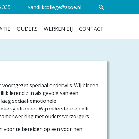
6 335
vandijkcollege@ssoe.nl
ATIE
OUDERS
WERKEN BIJ
CONTACT
 voortgezet speciaal onderwijs. Wij bieden
lijk lerend zijn als gevolg van een
 laag sociaal-emotionele
ifieke syndromen. Wij ondersteunen elk
n samenwerking met ouders/verzorgers .
en voor te bereiden op een voor hen