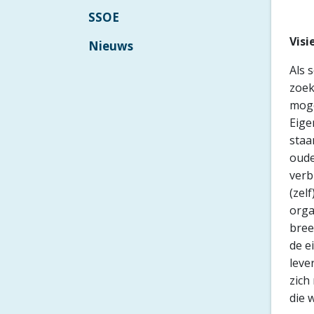
SSOE
Visi
Nieuws
Als 
zoek
moge
Eige
staa
oude
verb
(zel
orga
bree
de e
leve
zich
die w