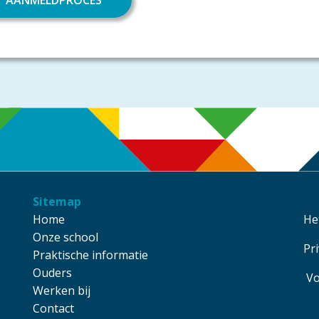
AANMELDPROCES
Sitemap
Main navigation
Home
He
Onze school
Pr
Praktische informatie
Ouders
Vo
Werken bij
Contact