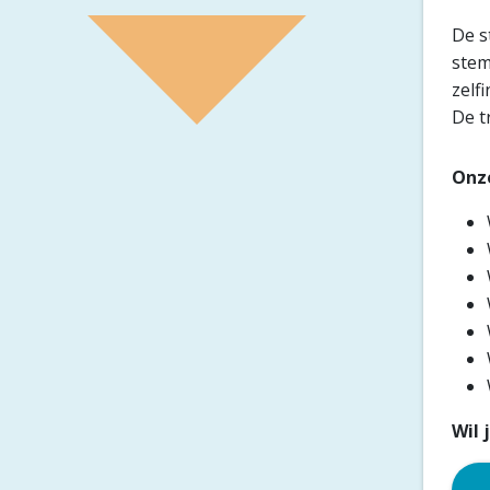
De s
stem
zelf
De t
Onz
Wil 