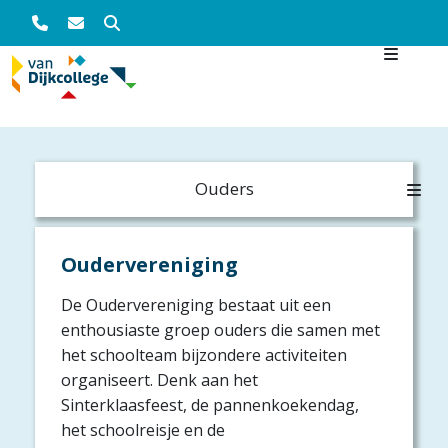
Zoeken
Overslaan en naar de inhoud gaan
Main navigation
Ouders
Oudervereniging
De Oudervereniging bestaat uit een
enthousiaste groep ouders die samen met
het schoolteam bijzondere activiteiten
organiseert. Denk aan het
Sinterklaasfeest, de pannenkoekendag,
het schoolreisje en de